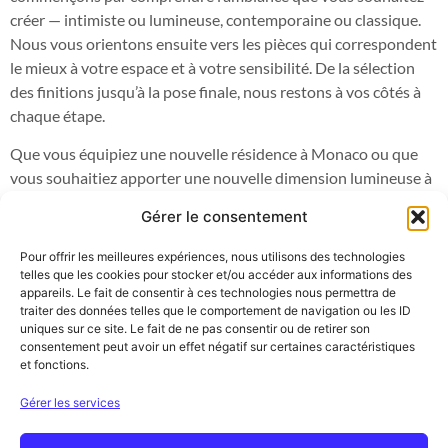
créer — intimiste ou lumineuse, contemporaine ou classique.
Nous vous orientons ensuite vers les pièces qui correspondent
le mieux à votre espace et à votre sensibilité. De la sélection
des finitions jusqu’à la pose finale, nous restons à vos côtés à
chaque étape.
Que vous équipiez une nouvelle résidence à Monaco ou que
vous souhaitiez apporter une nouvelle dimension lumineuse à
un intérieur existant, notre équipe est à votre disposition.
Gérer le consentement
Rendez-vous dans notre showroom au
8 Boulevard d’Italie,
Monte-Carlo
pour découvrir l’ensemble de notre collection et
Pour offrir les meilleures expériences, nous utilisons des technologies
trouver les luminaires qui illumineront votre espace.
telles que les cookies pour stocker et/ou accéder aux informations des
appareils. Le fait de consentir à ces technologies nous permettra de
traiter des données telles que le comportement de navigation ou les ID
uniques sur ce site. Le fait de ne pas consentir ou de retirer son
consentement peut avoir un effet négatif sur certaines caractéristiques
et fonctions.
Découvrez toutes nos solutions sur mesure ainsi que
l’intégralité du catalogue de meubles de luxe sur la
page du
Gérer les services
catalogue complet de Spazio Italiano.