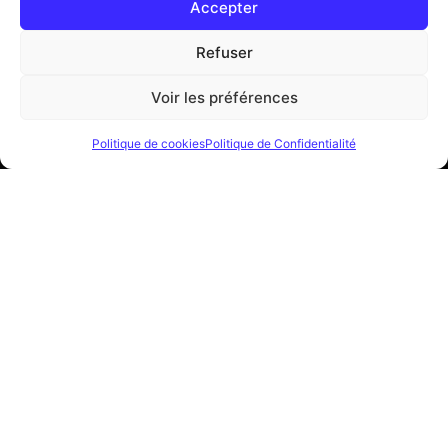
Accepter
Refuser
© Spazio Italiano S.A.R.L.
Voir les préférences
All rights reserved
R.C.I. n. 14 S 06357
/
NIS 4779 Z 16561
Politique de cookies
Politique de Confidentialité
Identifiant Européen TVA
–
FR 18 000108836
VENEZ NOUS RENDRE VISITE
SHOWROOM
8, Boulevard d’Italie
Monte Carlo (MC) 98000 – Monaco
0037797770238
HORAIRES D'OUVERTURE:
LUNDI – VENDREDI
10:00 – 13:00
14:00 – 19:00
SAMEDI –
DIMANCHE