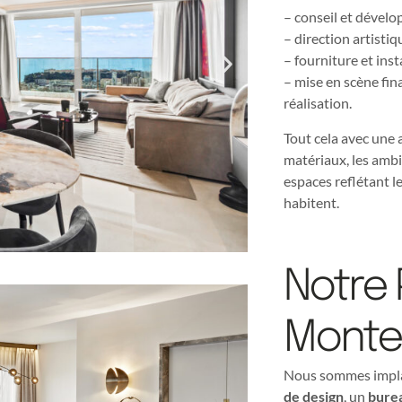
– conseil et dévelo
– direction artistiq
– fourniture et inst
– mise en scène fina
réalisation.
Tout cela avec une 
matériaux, les ambi
espaces reflétant le
habitent.
Notre
Monte
Nous sommes impla
de design
, un
burea