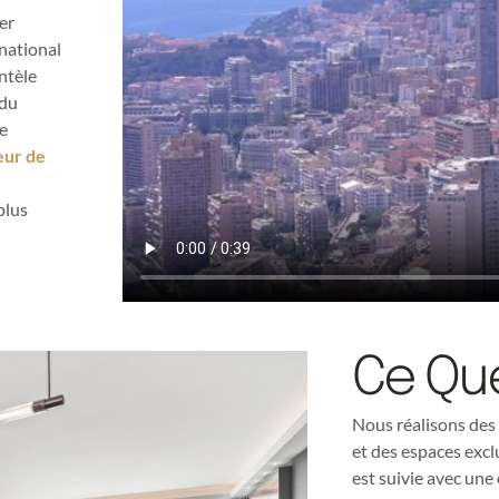
er
rnational
ntèle
 du
re
eur de
plus
Ce Qu
Nous réalisons des
et des espaces excl
est suivie avec une