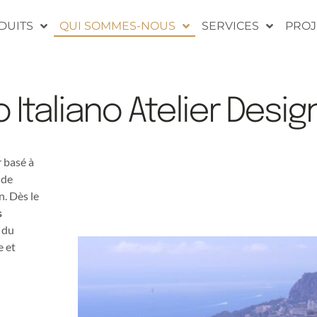
DUITS
QUI SOMMES-NOUS
SERVICES
PROJ
 Italiano Atelier Desig
r basé à
 de
n. Dès le
s
 du
e et