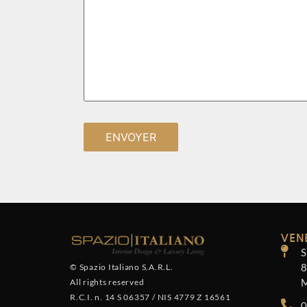
VEN
8
© Spazio Italiano S.A.R.L.
M
All rights reserved
R.C.I. n. 14 S 06357
/
NIS 4779 Z 16561