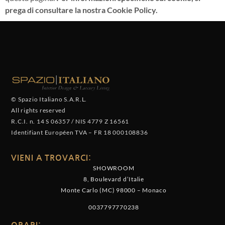
prega di consultare la nostra Cookie Policy.
© Spazio Italiano S.A.R.L.
All rights reserved
R.C.I. n. 14 S 06357
/
NIS 4779 Z 16561
Identifiant Européen TVA
–
FR 18 000108836
VIENI A TROVARCI:
SHOWROOM
8, Boulevard d’Italie
Monte Carlo (MC) 98000 – Monaco
0037797770238