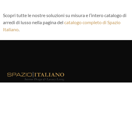
Scopri tutte le nostre soluzioni su misura e l’intero catalogo di
arredi di lusso nella pagina del
catalogo completo di Spazio
Italiano
.
© Spazio Italiano S.A.R.L.
All rights reserved
R.C.I. n. 14 S 06357
/
NIS 4779 Z 16561
Identifiant Européen TVA
–
FR 18 000108836
VIENI A TROVARCI:
SHOWROOM